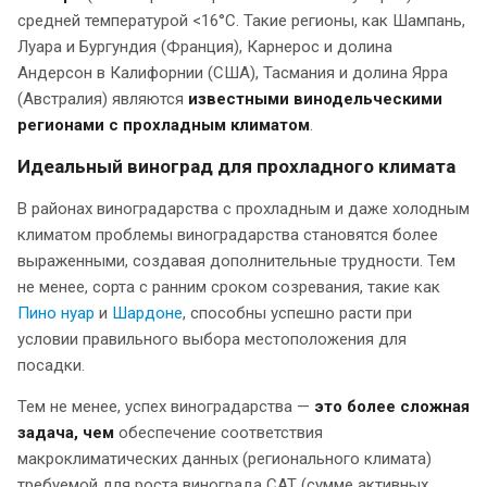
средней температурой <16°C. Такие регионы, как Шампань,
Луара и Бургундия (Франция), Карнерос и долина
Андерсон в Калифорнии (США), Тасмания и долина Ярра
(Австралия) являются
известными винодельческими
регионами с прохладным климатом
.
Идеальный виноград для прохладного климата
В районах виноградарства с прохладным и даже холодным
климатом проблемы виноградарства становятся более
выраженными, создавая дополнительные трудности. Тем
не менее, сорта с ранним сроком созревания, такие как
Пино нуар
и
Шардоне
, способны успешно расти при
условии правильного выбора местоположения для
посадки.
Тем не менее, успех виноградарства —
это более сложная
задача, чем
обеспечение соответствия
макроклиматических данных (регионального климата)
требуемой для роста винограда САТ (сумме активных