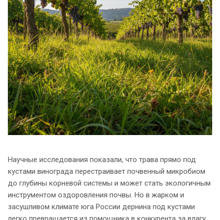
Научные исследования показали, что трава прямо под
кустами винограда перестраивает почвенный микробиом
до глубины корневой системы и может стать экологичным
инструментом оздоровления почвы. Но в жарком и
засушливом климате юга России дернина под кустами
легко превращается из помощника в конкурента за влагу,