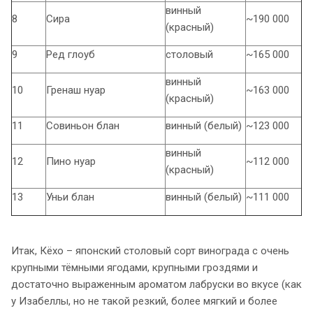
винный
8
Сира
~190 000
(красный)
9
Ред глоуб
столовый
~165 000
винный
10
Гренаш нуар
~163 000
(красный)
11
Совиньон блан
винный (белый)
~123 000
винный
12
Пино нуар
~112 000
(красный)
13
Уньи блан
винный (белый)
~111 000
Итак, Кёхо – японский столовый сорт винограда с очень
крупными тёмными ягодами, крупными гроздями и
достаточно выраженным ароматом лабруски во вкусе (как
у Изабеллы, но не такой резкий, более мягкий и более