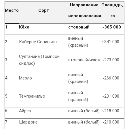
Направление
Площадь,
Место
Сорт
использования
га
1
Кёхо
столовый
~365 000
винный
2
Каберне Совиньон
~341 000
(красный)
Султанина (Томпсон
3
столовый/изюм
~273 000
сидлис)
винный
4
Мерло
~266 000
(красный)
винный
5
Темпранильо
~231 000
(красный)
6
Айрен
винный (белый)
~218 000
7
Шардоне
винный (белый)
~210 000