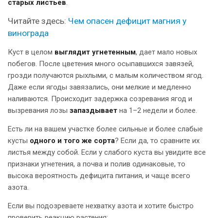
старых листьев
.
Читайте здесь:
Чем опасен дефицит магния у
винограда
Куст в целом
выглядит угнетенным
, дает мало новых
побегов. После цветения много осыпавшихся завязей,
грозди получаются рыхлыми, с малым количеством ягод.
Даже если ягоды завязались, они мелкие и медленно
наливаются. Происходит задержка созревания ягод и
вызревания лозы
запаздывает
на 1–2 недели и более.
Есть ли на вашем участке более сильные и более слабые
кусты
одного и того же сорта
? Если да, то сравните их
листья между собой. Если у слабого куста вы увидите все
признаки угнетения, а почва и полив одинаковые, то
высока вероятность дефицита питания, и чаще всего
азота.
Если вы подозреваете нехватку азота и хотите быстро
проверить реакцию растения: