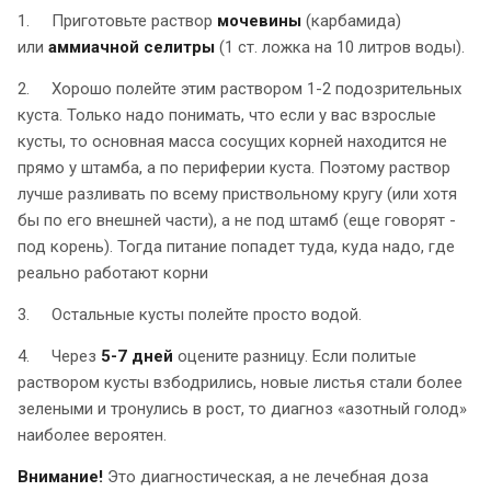
1. Приготовьте раствор
мочевины
(карбамида)
или
аммиачной селитры
(1 ст. ложка на 10 литров воды).
2. Хорошо полейте этим раствором 1-2 подозрительных
куста. Только надо понимать, что если у вас взрослые
кусты, то основная масса сосущих корней находится не
прямо у штамба, а по периферии куста. Поэтому раствор
лучше разливать по всему приствольному кругу (или хотя
бы по его внешней части), а не под штамб (еще говорят -
под корень). Тогда питание попадет туда, куда надо, где
реально работают корни
3. Остальные кусты полейте просто водой.
4. Через
5-7 дней
оцените разницу. Если политые
раствором кусты взбодрились, новые листья стали более
зелеными и тронулись в рост, то диагноз «азотный голод»
наиболее вероятен.
Внимание!
Это диагностическая, а не лечебная доза