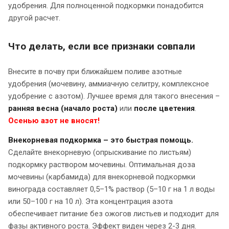
удобрения. Для полноценной подкормки понадобится
другой расчет.
Что делать, если все признаки совпали
Внесите в почву при ближайшем поливе азотные
удобрения (мочевину, аммиачную селитру, комплексное
удобрение с азотом). Лучшее время для такого внесения –
ранняя
весна (начало роста)
или
после цветения
.
Осенью азот не вносят!
Внекорневая подкормка – это быстрая помощь.
Сделайте внекорневую (опрыскивание по листьям)
подкормку раствором мочевины. Оптимальная доза
мочевины (карбамида) для внекорневой подкормки
винограда составляет 0,5–1% раствор (5–10 г на 1 л воды
или 50–100 г на 10 л). Эта концентрация азота
обеспечивает питание без ожогов листьев и подходит для
фазы активного роста. Эффект виден через 2-3 дня.