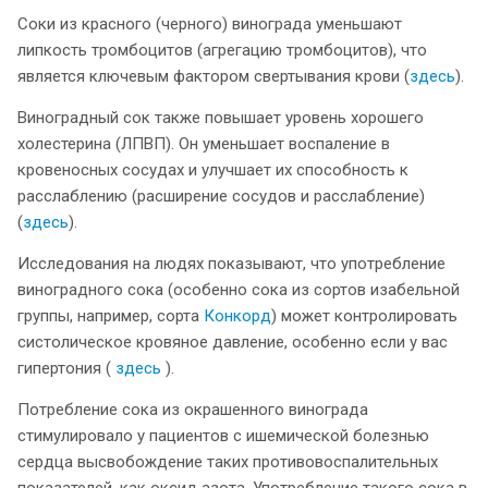
Соки из красного (черного) винограда уменьшают
липкость тромбоцитов (агрегацию тромбоцитов), что
является ключевым фактором свертывания крови (
здесь
).
Виноградный сок также повышает уровень хорошего
холестерина (ЛПВП). Он уменьшает воспаление в
кровеносных сосудах и улучшает их способность к
расслаблению (расширение сосудов и расслабление)
(
здесь
).
Исследования на людях показывают, что употребление
виноградного сока (особенно сока из сортов изабельной
группы, например, сорта
Конкорд
) может контролировать
систолическое кровяное давление, особенно если у вас
гипертония (
здесь
).
Потребление сока из окрашенного винограда
стимулировало у пациентов с ишемической болезнью
сердца высвобождение таких противовоспалительных
показателей, как оксид азота. Употребление такого сока в