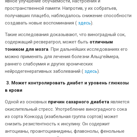
явное улучшение обучаемости, настроения и
пространственной памяти. Напротив, у их собратьев,
получавших плацебо, наблюдалось снижение способности
создавать новые воспоминания (
здесь
).
Такие исследования доказывают, что виноградный сок,
содержащий ресвератрол, может быть
отличным
тоником для мозга
. При дальнейших исследованиях его
можно применять для лечения болезни Альцгеймера,
раннего слабоумия и других хронических
нейродегенеративных заболеваний (
здесь
).
3. Может контролировать диабет и уровень глюкозы
в крови
Одной из основных
причин сахарного диабета
является
окислительный стресс. Употребление виноградного сока
из сорта Конкорд (изабельная группа сортов) может
снизить резистентность к инсулину. Он содержит
антоцианы, проантоцианидины, флавонолы, фенольные