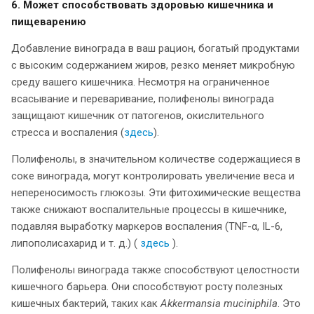
6. Может способствовать здоровью кишечника и
пищеварению
Добавление винограда в ваш рацион, богатый продуктами
с высоким содержанием жиров, резко меняет микробную
среду вашего кишечника. Несмотря на ограниченное
всасывание и переваривание, полифенолы винограда
защищают кишечник от патогенов, окислительного
стресса и воспаления (
здесь
).
Полифенолы, в значительном количестве содержащиеся в
соке винограда, могут контролировать увеличение веса и
непереносимость глюкозы. Эти фитохимические вещества
также снижают воспалительные процессы в кишечнике,
подавляя выработку маркеров воспаления (TNF-α, IL-6,
липополисахарид и т. д.) (
здесь
).
Полифенолы винограда также способствуют целостности
кишечного барьера. Они способствуют росту полезных
кишечных бактерий, таких как
Akkermansia muciniphila
. Это