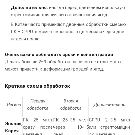
Дополнительно:
иногда перед цветением используют
стрептомицин для лучшего завязывания ягод.
В Китае часто применяют двойные обработки смесью
ГК + CPPU: в момент массового цветения и через две
недели после.
Очень важно соблюдать сроки и концентрации
.
Делать больше 2–3 обработок за сезон не стоит – это
может привести к деформации гроздей и ягод.
Краткая схема обработок
Первая
Вторая
Регион
Дополнительно
обработка
обработка
ГК 25 мг/л,
ГК 25–35 мг/л,
CPPU 2–3,5 мг/л
Япония,
сразу после
через 10-15
или стрептомицин
Корея
цветения
дней
до цветения