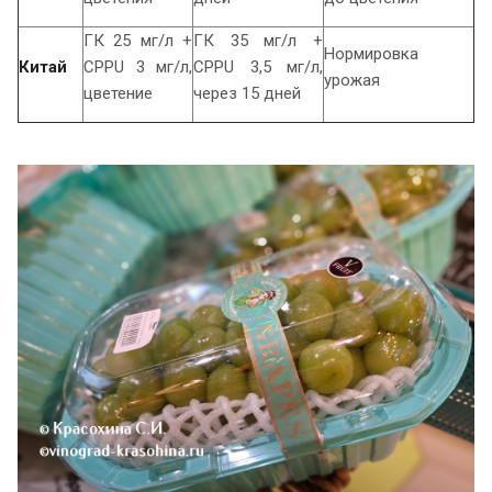
ГК 25 мг/л +
ГК 35 мг/л +
Нормировка
Китай
CPPU 3 мг/л,
CPPU 3,5 мг/л,
урожая
цветение
через 15 дней