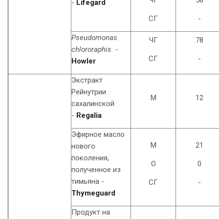
ЧГ
58
-
Lifegard
СГ
-
Pseudomonas
ЧГ
78
chlororaphis
-
СГ
-
Howler
Экстракт
Рейнутрии
М
12
сахалинской
-
Regalia
Эфирное масло
М
21
нового
поколения,
O
0
полученное из
тимьяна -
СГ
-
Thymeguard
Продукт на