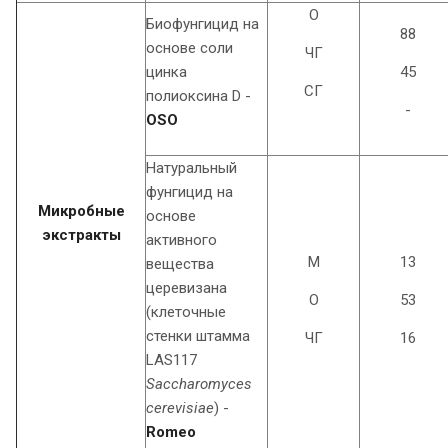
О
Биофунгицид на
88
основе соли
ЧГ
цинка
45
СГ
полиоксина D -
-
OSO
Натуральный
фунгицид на
Микробные
основе
экстракты
активного
М
13
вещества
церевизана
О
53
(клеточные
стенки штамма
ЧГ
16
LAS117
Saccharomyces
cerevisiae
) -
Romeo