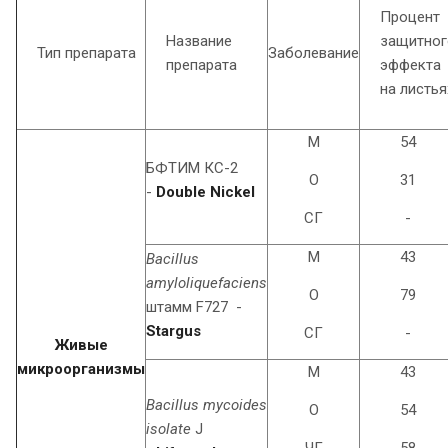
Процент
Название
защитног
Тип препарата
Заболевание
препарата
эффекта
на листья
М
54
БФТИМ КС-2
О
31
-
Double Nickel
СГ
-
М
43
Bacillus
amyloliquefaciens
O
79
штамм F727 -
Stargus
СГ
-
Живые
микроорганизмы
М
43
Bacillus mycoides
O
54
isolate
J