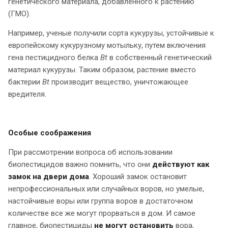
генетического материала, добавленного к растению
(ГМО).
Например, ученые получили сорта кукурузы, устойчивые к
европейскому кукурузному мотыльку, путем включения
гена пестицидного белка
Bt
в собственный генетический
материал кукурузы. Таким образом, растение вместо
бактерии
Bt
производит вещество, уничтожающее
вредителя.
Особые соображения
При рассмотрении вопроса об использовании
биопестицидов важно помнить, что они
действуют
как
замок на двери дома
. Хороший замок остановит
непрофессиональных или случайных воров, но умелые,
настойчивые воры или группа воров в достаточном
количестве все же могут прорваться в дом. И самое
главное, биопестициды
не могут остановить
вора,