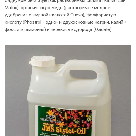
оидиумом JMS Stylet Oil, растворимый силикат калия (Sil-
Matrix), органическую медь (растворимое медное
удобрение с жирной кислотой Cueva), фосфористую
кислоту (Phostrol - одно- и двухосновные натрий, калий +
фосфиты аммония) и перекись водорода (Oxidate).