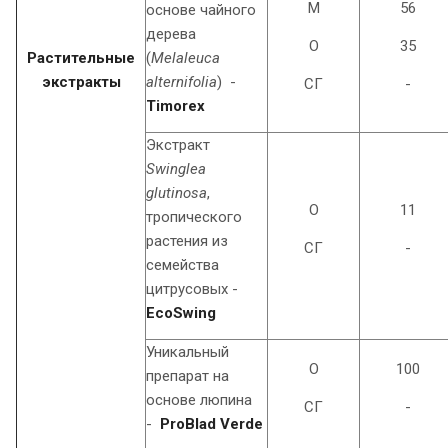
М
56
основе чайного
дерева
O
35
Растительные
(
Melaleuca
экстракты
alternifolia
) -
СГ
-
Timorex
Экстракт
Swinglea
glutinosa
,
O
11
тропического
растения из
CГ
-
семейства
цитрусовых -
EcoSwing
Уникальный
О
100
препарат на
основе люпина
СГ
-
-
PrоBlad Verde