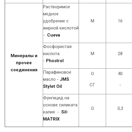
Растворимое
медное
удобрение с
М
16
жирной кислотой
-
Cueva
Фосфористая
кислота
М
28
Минералы и
-
Phostrol
прочее
соединения
Парафиновое
О
40
масло -
JMS
СГ
-
Stylet Oil
Фунгицид на
основе силиката
О
0,3
калия -
Sil-
MATRIX