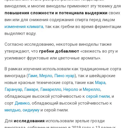
виноделия, и многие виноделы применяют эту технику для
повышения сложности и потенциала выдержки
своих
вин или для снижения содержания спирта перед лицом
изменения климата,
так как гребни во время ферментации
выделяют воду.
Согласно исследованию, некоторые виноделы также
утверждают, что
гребни добавляют
«свежесть во рту и
усиливают фруктовые или цветочные ароматы».
В рамках изучения использовали как традиционные сорта
винограда (
Гаме
,
Мерло
,
Пино нуар
), так и швейцарские
новые красные технические сорта, такие как
Мара
,
Гарануар
,
Гамаре
,
Гамарелло
,
Нероло
и
Мерелло
,
обладающие высокой устойчивостью к
серой гнили
, и
сорт
Дивико
, обладающий высокой устойчивостью к
милдью
,
оидиуму
и серой гнили.
Для
исследования
использовали зрелые грозди
винограда, собранные вручную в 2019 году с 13 разных