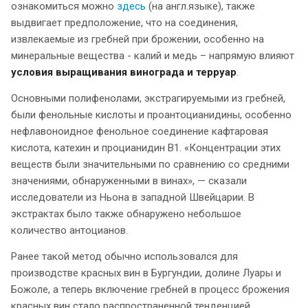
ознакомиться можно
здесь
(на англ.языке), также
выдвигает предположение, что на соединения,
извлекаемые из гребней при брожении, особенно на
минеральные вещества - калий и медь – напрямую влияют
условия выращивания винограда и терруар
.
Основными полифенолами, экстрагируемыми из гребней,
были фенольные кислоты и проантоцианидины, особенно
нефлавоноидное фенольное соединение кафтаровая
кислота, катехин и процианидин B1. «Концентрации этих
веществ были значительными по сравнению со средними
значениями, обнаруженными в винах», — сказали
исследователи из Ньона в западной Швейцарии. В
экстрактах было также обнаружено небольшое
количество антоцианов.
Ранее такой метод обычно использовался для
производстве красных вин в Бургундии, долине Луары и
Божоле, а теперь включение гребней в процесс брожения
красных вин стало распространенной тенденцией