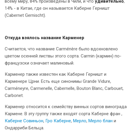
всему миру, 84% произведены в Чили, и что
удивительно
,
14% - в Китае, где он называется Каберне Герништ
(Cabernet Gernischt).
Откуда взялось название Карменер
Считается, что название Carménère было вдохновлено
цветом осенней листвы этого сорта. Carmin (кармин) по-
французски означает малиновый.
Карменер также известен как Каберне Герништ и
Карменере Црни. Есть еще синонимы Grande Vidure,
Carméneyre, Carmenelle, Cabernelle, Bouton Blanc, Carbouet,
Carbonet.
Карменер относится к семейству винных сортов винограда
Кармене. В эту группу также входят сорта Каберне фран ,
Каберне Совиньон
,
Гро Каберне
,
Мерло
,
Мерло блан
и
Ондарриби Бельца.