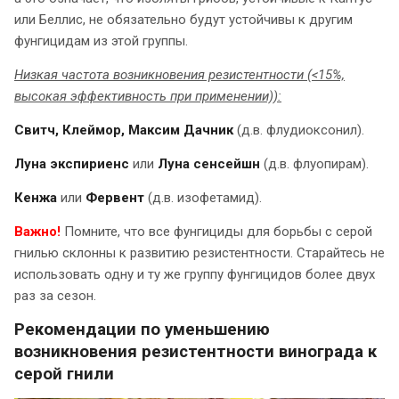
или Беллис, не обязательно будут устойчивы к другим
фунгицидам из этой группы.
Низкая частота возникновения резистентности (<15%,
высокая эффективность при применении)):
Свитч, Клеймор, Максим Дачник
(д.в. флудиоксонил).
Луна экспириенс
или
Луна сенсейшн
(д.в. флуопирам).
Кенжа
или
Фервент
(д.в. изофетамид).
Важно!
Помните, что все фунгициды для борьбы с серой
гнилью склонны к развитию резистентности. Старайтесь не
использовать одну и ту же группу фунгицидов более двух
раз за сезон.
Рекомендации по уменьшению
возникновения резистентности винограда к
серой гнили