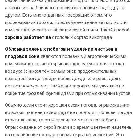
серой гнили из-за деформаций ягод от плотности грозди,
а также из-за близкого соприкосновения ягод с друг с
другом. Есть много данных, говорящих о том, что
прореживание грозди, то есть уменьшение ее плотности,
снижает количество инфекции серой гнили. Такой способ
хорошо работает на
столовых сортах винограда.
Обломка зеленых побегов и удаление листьев в
плодовой зоне
являются полезными агротехническими
приемами, которые открывают крону куста для потока
воздуха (снижая тем самым риск продолжительных
периодов, когда грозди после дождя или росы долго
остаются мокрыми). Также эти агроприемы улучшают и
покрытие гроздей фунгицидами при опрыскивании кустов.
Обычно ,если стоит хорошая сухая погода, опрыскивание
во время цветения винограда не проводят. Но если погода
стоит влажная, то этим правилом можно пренебречь.
Опрыскивание от серой гнили во время цветения нацелены
на ограничение возникновения скрытых инфекций. Это