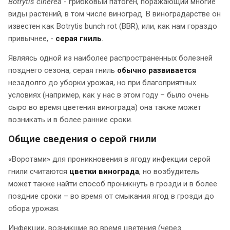
Botrytis cinerea
- грибковый патоген, поражающий многие
виды растений, в том числе виноград. В виноградарстве он
известен как Botrytis bunch rot (BBR), или, как нам гораздо
привычнее, -
серая гниль
.
Являясь одной из наиболее распространенных болезней
позднего сезона, серая гниль
обычно развивается
незадолго до уборки урожая, но при благоприятных
условиях (например, как у нас в этом году – было очень
сыро во время цветения винограда) она также может
возникать и в более ранние сроки.
Общие сведения о серой гнили
«Воротами» для проникновения в ягоду инфекции серой
гнили считаются
цветки винограда
, но возбудитель
может также найти способ проникнуть в грозди и в более
поздние сроки – во время от смыкания ягод в грозди до
сбора урожая.
Инфекции, возникшие во время цветения (через