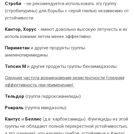
Строби
- не рекомендуется использовать эту группу
(стробилурины) для борьбы с серой гнилью независимо от
устойчивости.
Кантор, Хорус
- имеют довольно высокую летучесть и их
использование летом менее эффективно.
Пириметан
и другие продукты группы
анилинопиримидины.
Топсин М
и другие продукты группы бензимидазолы.
Средняя частота возникновения резистентности (средняя
эффективность при применении):
Тельдор
(группа гидроксианилиды)
Ровраль
(группа имидазолы)
Кантус
и
Беллис
(д.в. карбоксамиды). Фунгициды из этой
группы не обладают полной перекрестной устойчивостью,
а это означает, что изоляты грибов, устойчивые к Кантус