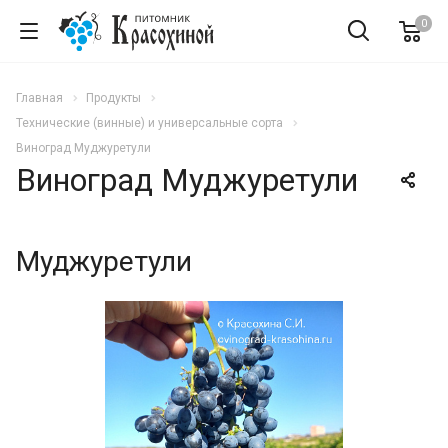
0
Главная
Продукты
Технические (винные) и универсальные сорта
Виноград Муджуретули
Виноград Муджуретули
Муджуретули