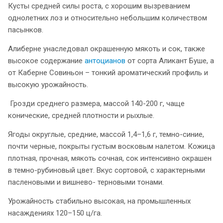
Кусты средней силы роста, с хорошим вызреванием
однолетних лоз и относительно небольшим количеством
пасынков.
Алиберне унаследовал окрашенную мякоть и сок, также
высокое содержание
антоцианов
от сорта Аликант Буше, а
от Каберне Совиньон – тонкий ароматический профиль и
высокую урожайность.
Грозди среднего размера, массой 140-200 г, чаще
конические, средней плотности и рыхлые.
Ягоды округлые, средние, массой 1,4–1,6 г, темно-синие,
почти черные, покрыты густым восковым налетом. Кожица
плотная, прочная, мякоть сочная, сок интенсивно окрашен
в темно-рубиновый цвет. Вкус сортовой, с характерными
пасленовыми и вишнево- терновыми тонами.
Урожайность стабильно высокая, на промышленных
насаждениях 120–150 ц/га.