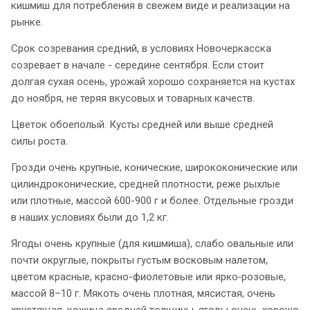
кишмиш для потребления в свежем виде и реализации на
рынке.​
Срок созревания средний, в условиях Новочеркасска
созревает в начале - середине сентября. Если стоит
долгая сухая осень, урожай хорошо сохраняется на кустах
до ноября, не теряя вкусовых и товарных качеств.
Цветок обоеполый. Кусты средней или выше средней
силы роста.
Грозди очень крупные, конические, ширококонические или
цилиндроконические, средней плотности, реже рыхлые
или плотные, массой 600-900 г и более. Отдельные грозди
в наших условиях были до 1,2 кг.
Ягоды очень крупные (для кишмиша), слабо овальные или
почти округлые, покрыты густым восковым налетом,
цветом красные, красно-фиолетовые или ярко‑розовые,
массой 8–10 г. Мякоть очень плотная, мясистая, очень
хрустящая, кожица средней толщины, ягоды очень хорошо