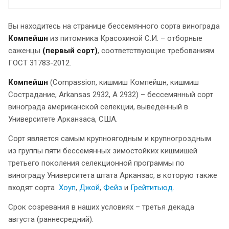
Вы находитесь на странице бессемянного сорта винограда
Компейшн
из питомника Красохиной С.И. – отборные
саженцы
(первый сорт)
, соответствующие требованиям
ГОСТ 31783-2012.
Компейшн
(Compassion, кишмиш Компейшн, кишмиш
Сострадание, Arkansas 2932, A 2932) – бессемянный сорт
винограда американской селекции, выведенный в
Университете Арканзаса, США.
Сорт является самым крупноягодным и крупногроздным
из группы пяти бессемянных зимостойких кишмишей
третьего поколения селекционной программы по
винограду Университета штата Арканзас, в которую также
входят сорта
Хоуп
,
Джой
,
Фейз
и
Грейтитьюд
.
Срок созревания в наших условиях – третья декада
августа (раннесредний).