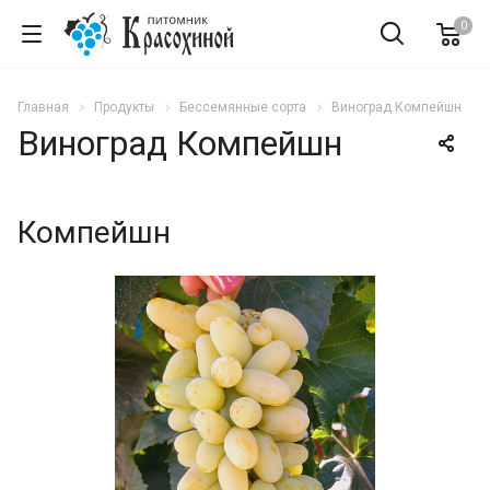
0
Главная
Продукты
Бессемянные сорта
Виноград Компейшн
Виноград Компейшн
Компейшн