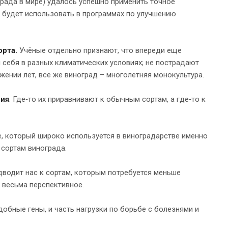
града в мире) удалось успешно применить точное
о будет использовать в программах по улучшению
орта.
Учёные отдельно признают, что впереди еще
и себя в разных климатических условиях; не пострадают
жении лет, все же виноград – многолетняя монокультура.
ния
. Где‑то их приравнивают к обычным сортам, а где‑то к
е, который широко используется в виноградарстве именно
 сортам винограда.
одводит нас к сортам, которым потребуется меньше
 весьма перспективное.
бные гены, и часть нагрузки по борьбе с болезнями и