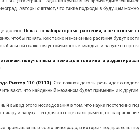
 в ЮАР (эта страна – одна из крупнейших производителей вино
виноград. Авторы считают, что такие подходы в будущем можн
щё далеко.
Пока это лабораторные растения, а не готовые с
виях, чтобы понять, как такие измененные растения будут вест
о стабильной окажется устойчивость к милдью и засухе на протя
растениям, полученным с помощью геномного редактирова
.
да Рихтер 110 (R110).
Это важная деталь: речь идёт о подво
считывают, что найденный механизм будет применим и к другим
вный вывод этого исследования в том, что наука постепенно п
 жару и засуху. Сегодня это ещё эксперимент, но направление
е промышленные сорта винограда, в которых подправлены подо