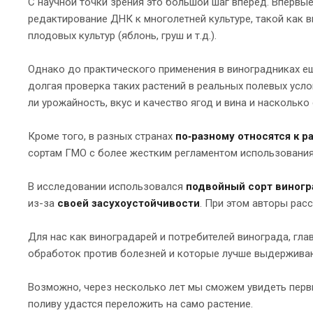
С научной точки зрения это большой шаг вперед. Впервые
редактирование ДНК к многолетней культуре, такой как 
плодовых культур (яблонь, груш и т.д.).
Однако до практического применения в виноградниках е
долгая проверка таких растений в реальных полевых усло
ли урожайность, вкус и качество ягод и вина и наскольк
Кроме того, в разных странах
по‑разному относятся к 
сортам ГМО с более жестким регламентом использования
В исследовании использовался
подвойный сорт виногра
из-за
своей засухоустойчивости
. При этом авторы рас
Для нас как виноградарей и потребителей винограда, гла
обработок против болезней и которые лучше выдерживают
Возможно, через несколько лет мы сможем увидеть первы
поливу удастся переложить на само растение.