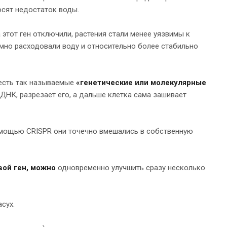
осят недостаток воды.
а этот ген отключили, растения стали менее уязвимы к
омно расходовали воду и относительно более стабильно
 есть так называемые
«генетические
или
молекулярные
ДНК, разрезает его, а дальше клетка сама зашивает
омощью CRISPR они точечно вмешались в собственную
ой ген, можно
одновременно улучшить сразу несколько
сух.