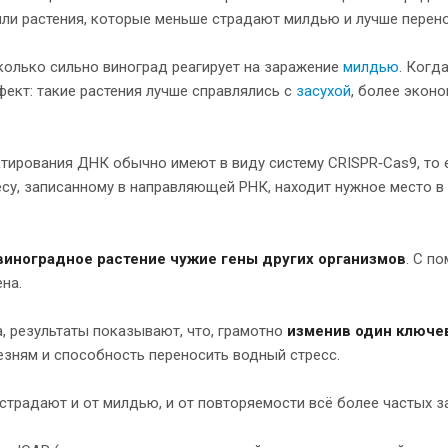
или растения, которые меньше страдают милдью и лучше перен
асколько сильно виноград реагирует на заражение
милдью
. Когд
ект: такие растения лучше справлялись с
засухой
, более экон
ктирования ДНК обычно имеют в виду систему CRISPR‑Cas9, то
су, записанному в направляющей РНК, находит нужное место в 
виноградное растение чужие гены других организмов
. С п
на.
, результаты показывают, что, грамотно
изменив один ключев
лезням и способность переносить водный стресс.
страдают и от милдью, и от повторяемости всё более частых за