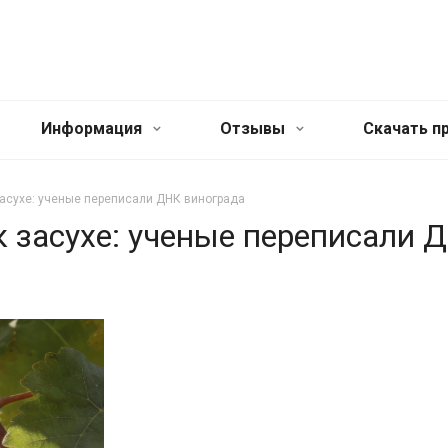
Информация
Отзывы
Cкачать п
засухе: ученые переписали ДНК винограда
к засухе: ученые переписали 