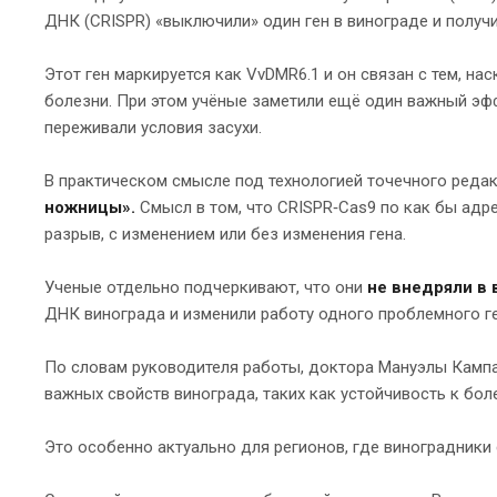
ДНК (CRISPR) «выключили» один ген в винограде и получ
Этот ген маркируется как VvDMR6.1 и он связан с тем, н
болезни. При этом учёные заметили ещё один важный эфф
переживали условия засухи.
В практическом смысле под технологией точечного реда
ножницы».
Смысл в том, что CRISPR‑Cas9 по как бы адре
разрыв, с изменением или без изменения гена.
Ученые отдельно подчеркивают, что они
не внедряли в 
ДНК винограда и изменили работу одного проблемного ге
По словам руководителя работы, доктора Мануэлы Кампа
важных свойств винограда, таких как устойчивость к бо
Это особенно актуально для регионов, где виноградники 