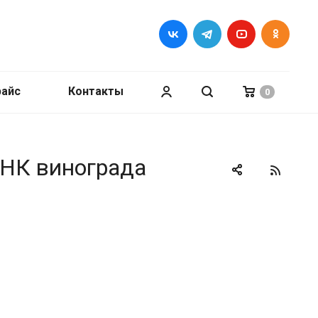
райс
Контакты
0
ДНК винограда