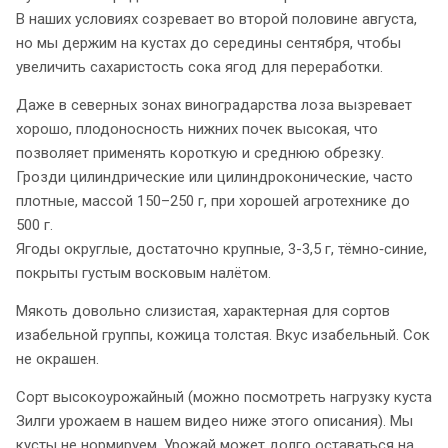
В наших условиях созревает во второй половине августа,
но мы держим на кустах до середины сентября, чтобы
увеличить сахаристость сока ягод для переработки.
Даже в северных зонах виноградарства лоза вызревает
хорошо, плодоносность нижних почек высокая, что
позволяет применять короткую и среднюю обрезку.
Грозди цилиндрические или цилиндроконические, часто
плотные, массой 150–250 г, при хорошей агротехнике до
500 г.
Ягоды округлые, достаточно крупные, 3-3,5 г, тёмно‑синие,
покрыты густым восковым налётом.
Мякоть довольно слизистая, характерная для сортов
изабельной группы, кожица толстая. Вкус изабельный. Сок
не окрашен.
Сорт высокоурожайный (можно посмотреть нагрузку куста
Зилги урожаем в нашем видео ниже этого описания). Мы
кусты не нормируем. Урожай может долго оставаться на