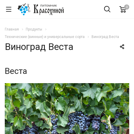
0
Главная
Продукты
Технические (винные) и универсальные сорта
Виноград Веста
Виноград Веста
Веста