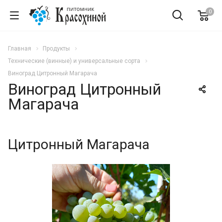
0
Главная
Продукты
Технические (винные) и универсальные сорта
Виноград Цитронный Магарача
Виноград Цитронный
Магарача
Цитронный Магарача