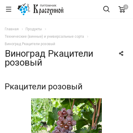
0
Главная
Продукты
Технические (винные) и универсальные сорта
Виноград Ркацители розовый
Виноград Ркацители
розовый
Ркацители розовый