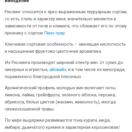
Виноделие
Рислинг относится к ярко выраженным терруарным сортам,
то есть стиль и характер вина значительно меняется в
зависимости от почв и климата, что сближает его по этому
признаку с сортом
Пино нуар
.
Ключевая сортовая особенность – звенящая кислотность
и насыщенная фруктово‑цветочная ароматика.
Из Рислинга производят широкий спектр вин: от сухих до
ликерных и игристых,
айсвайн
, и в том числе из винограда,
пораженного благородной плесенью.
Ароматический профиль молодых вин включает ноты
лимона, лайма, грейпфрута, зеленого яблока, персика,
абрикоса, белых цветов (жасмин, жимолость), иногда
свежескошенной травы.
По мере выдержки развиваются тона кураги, меда,
имбиря, дымчатого кремня и характерная керосиновая/