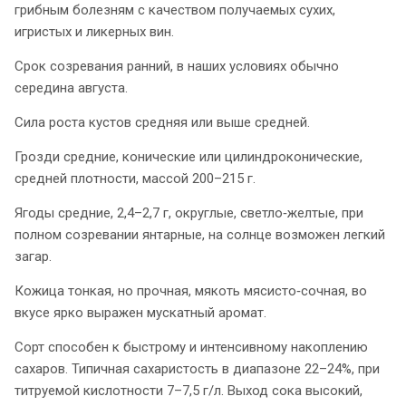
грибным болезням с качеством получаемых сухих,
игристых и ликерных вин.
Срок созревания ранний, в наших условиях обычно
середина августа.
Сила роста кустов средняя или выше средней.
Грозди средние, конические или цилиндроконические,
средней плотности, массой 200–215 г.
Ягоды средние, 2,4–2,7 г, округлые, светло‑желтые, при
полном созревании янтарные, на солнце возможен легкий
загар.
Кожица тонкая, но прочная, мякоть мясисто‑сочная, во
вкусе ярко выражен мускатный аромат.
Сорт способен к быстрому и интенсивному накоплению
сахаров. Типичная сахаристость в диапазоне 22–24%, при
титруемой кислотности 7–7,5 г/л. Выход сока высокий,