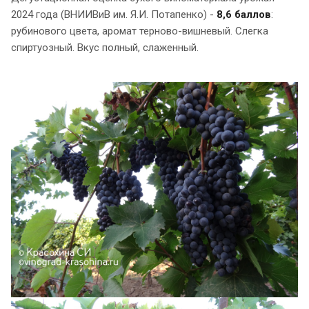
2024 года (ВНИИВиВ им. Я.И. Потапенко) -
8,6 баллов
:
рубинового цвета, аромат терново-вишневый. Слегка
спиртуозный. Вкус полный, слаженный.