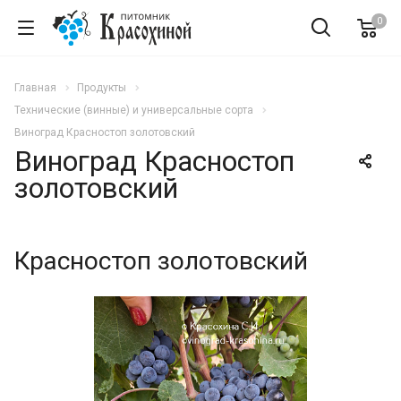
0
Главная
Продукты
Технические (винные) и универсальные сорта
Виноград Красностоп золотовский
Виноград Красностоп
золотовский
Красностоп золотовский