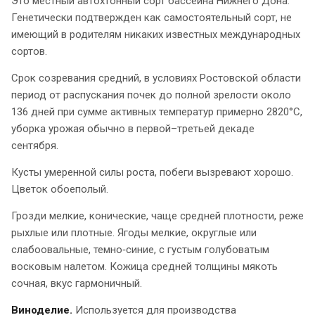
Это местный автохтонный сорт бассейна Нижнего Дона.
Генетически подтвержден как самостоятельный сорт, не
имеющий в родителям никаких известных международных
сортов.​
Срок созревания средний, в условиях Ростовской области
период от распускания почек до полной зрелости около
136 дней при сумме активных температур примерно 2820°С,
уборка урожая обычно в первой–третьей декаде
сентября.
Кусты умеренной силы роста, побеги вызревают хорошо.
Цветок обоеполый.​
Грозди мелкие, конические, чаще средней плотности, реже
рыхлые или плотные. Ягоды мелкие, округлые или
слабоовальные, темно‑синие, с густым голубоватым
восковым налетом. Кожица средней толщины мякоть
сочная, вкус гармоничный.
Виноделие.
Используется для производства