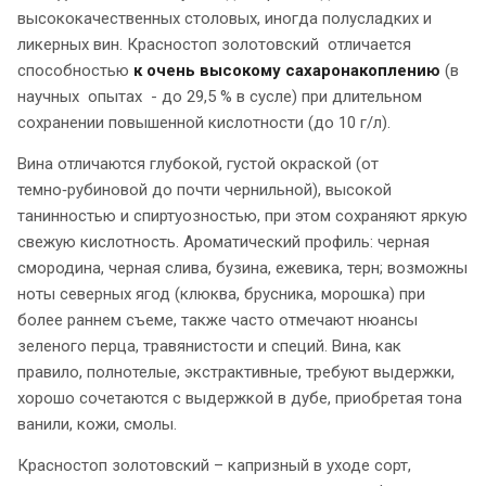
высококачественных столовых, иногда полусладких и
ликерных вин. Красностоп золотовский отличается
способностью
к очень высокому
сахаронакоплению
(в
научных опытах - до 29,5 % в сусле) при длительном
сохранении повышенной кислотности (до 10 г/л).
Вина отличаются глубокой, густой окраской (от
темно‑рубиновой до почти чернильной), высокой
танинностью и спиртуозностью, при этом сохраняют яркую
свежую кислотность. Ароматический профиль: черная
смородина, черная слива, бузина, ежевика, терн; возможны
ноты северных ягод (клюква, брусника, морошка) при
более раннем съеме, также часто отмечают нюансы
зеленого перца, травянистости и специй. Вина, как
правило, полнотелые, экстрактивные, требуют выдержки,
хорошо сочетаются с выдержкой в дубе, приобретая тона
ванили, кожи, смолы.
Красностоп золотовский – капризный в уходе сорт,