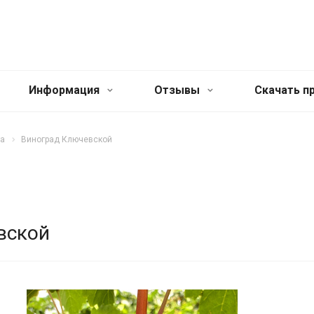
Информация
Отзывы
Cкачать п
та
Виноград Ключевской
вской