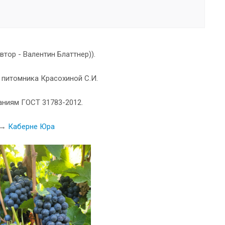
тор - Валентин Блаттнер)).
 питомника Красохиной С.И.
аниям ГОСТ 31783-2012.
ь →
Каберне Юра