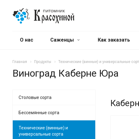
О нас
Саженцы
Как заказать
Главная
Продукты
Технические (винные) и универсальные сор
Виноград Каберне Юра
Столовые сорта
Кабер
Бессемянные сорта
Технические (винные) и
универсальные сорта