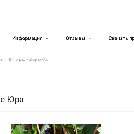
Информация
Отзывы
Cкачать п
та
Виноград Каберне Юра
не Юра