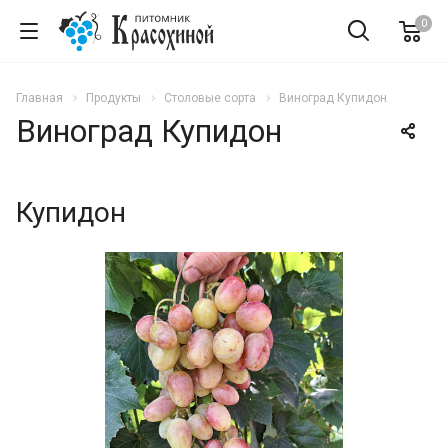
0
Главная
Продукты
Столовые сорта
Виноград Купидон
Виноград Купидон
Купидон