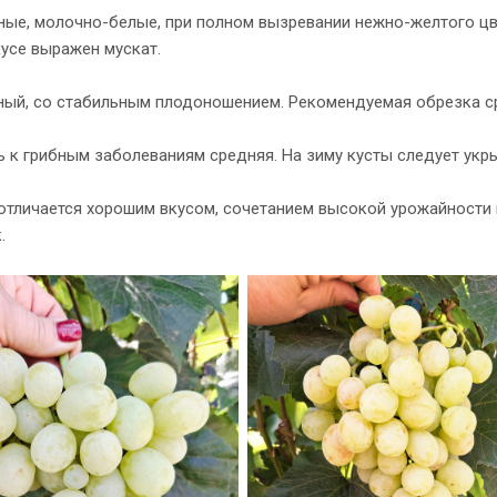
ые, молочно-белые, при полном вызревании нежно-желтого цвет
кусе выражен мускат.
ный, со стабильным плодоношением. Рекомендуемая обрезка сре
 к грибным заболеваниям средняя. На зиму кусты следует укры
отличается хорошим вкусом, сочетанием высокой урожайности и
.