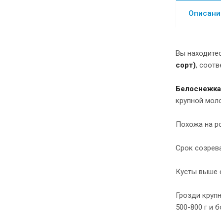
Описани
Вы находите
сорт)
, соот
Белоснежка
крупной мол
Похожа на ро
Срок созрева
Кусты выше 
Грозди крупн
500-800 г и б