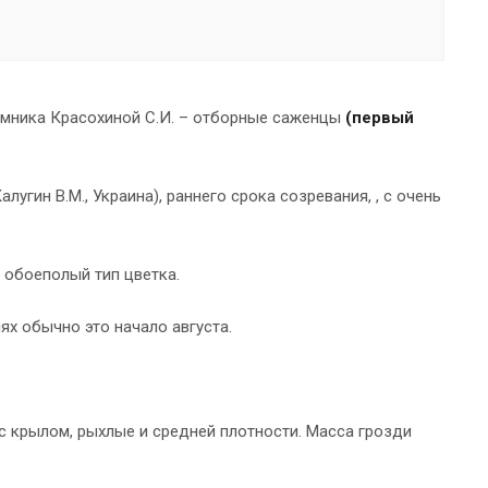
омника Красохиной С.И. – отборные саженцы
(первый
угин В.М., Украина), раннего срока созревания, , с очень
 обоеполый тип цветка.
ях обычно это начало августа.
с крылом, рыхлые и средней плотности. Масса грозди