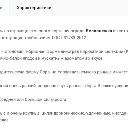
е
Характеристики
сь на странице столового сорта винограда
Белоснежка
из пит
ветствующие требованиям ГОСТ 31783-2012.
– столовая гибридная форма винограда приватной селекции (Кал
очно‑белой ягодой и мускатным ароматом во вкусе.
дительскую форму Лора, но созревает немного раньше и имеет
ния очень ранний, созревает чуть раньше Лоры. В наших услови
средней или большой силы роста.
ые и очень крупные, цилиндроконические, удлиненные, иногда 
олее.