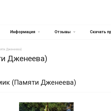
Информация
Отзывы
Cкачать п
мяти Дженеева)
ти Дженеева)
мик (Памяти Дженеева)