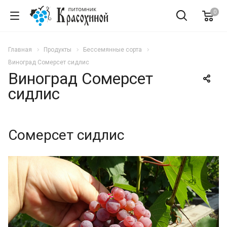
0
Главная
Продукты
Бессемянные сорта
Виноград Сомерсет сидлис
Виноград Сомерсет
сидлис
Сомерсет сидлис