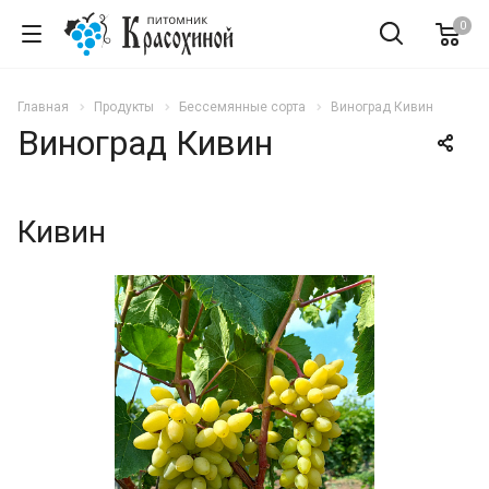
0
Главная
Продукты
Бессемянные сорта
Виноград Кивин
Виноград Кивин
Кивин