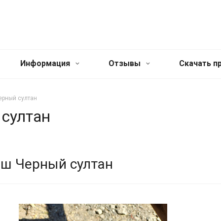
Информация
Отзывы
Cкачать п
ерный султан
султан
ш Черный султан