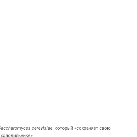
Saccharomyces
cerevisiae
, который «сохраняет свою
 холодильнике».