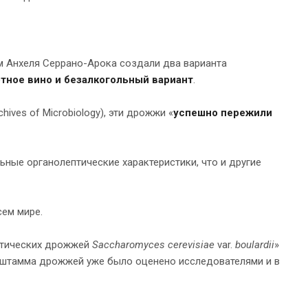
м Анхеля Серрано-Арока создали два варианта
тное вино и безалкогольный вариант
.
ves of Microbiology), эти дрожжи «
успешно пережили
льные органолептические характеристики, что и другие
ем мире.
отических дрожжей
Saccharomyces
cerevisiae
var.
boulardii
»
о штамма дрожжей уже было оценено исследователями и в