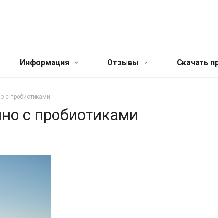
Информация
Отзывы
Cкачать п
о c пробиотиками
ино c пробиотиками