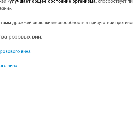
ей «
улучшает общее состояние организма,
способствует пи
езни».
тамм дрожжей свою жизнеспособность в присутствии противоми
ва розовых вин:
 розового вина
ого вина