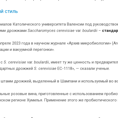
й стиль
иалов Католического университета Валенсии под руководство
скими дрожжами
Saccharomyces
cerevisiae
var.
boulardii
–
стандар
реле 2023 года в научном журнале «Архив микробиологии» (Archi
ации и вакуумной перегонки».
 с
S.
cerevisiae
var.
boulardii
, имеет ту же ценность и предварите
андартных дрожжей
S.
cerevisiae
EC-1118», — сказали ученые.
 штамм дрожжей, выделенный в Шампани и используемый во вс
льные розовые вина, приготовленные с использованием проби
анском регионе Хумилья. Применение этого же пробиотическог