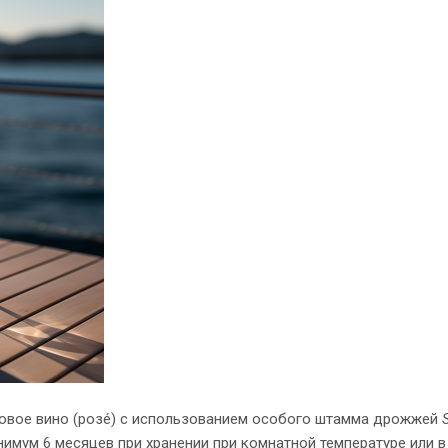
зовое вино (розé) с использованием особого штамма дрожжей
имум 6 месяцев при хранении при комнатной температуре или в