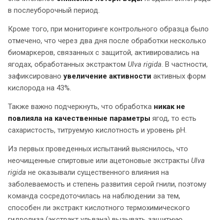
в послеуборочный период.
Кроме того, при мониторинге контрольного образца было
отмечено, что через два дня после обработки несколько
биомаркеров, связанных с защитой, активировались на
ягодах, обработанных экстрактом
Ulva
rigida
. В частности,
зафиксировано
увеличение активности
активных форм
кислорода на 43%.
Также важно подчеркнуть, что обработка
никак не
повлияла на качественные параметры
ягод, то есть
сахаристость, титруемую кислотность и уровень pH.
Из первых проведенных испытаний выяснилось, что
неочищенные спиртовые или ацетоновые экстракты
Ulva
rigida
не оказывали существенного влияния на
заболеваемость и степень развития серой гнили, поэтому
команда сосредоточилась на наблюдении за тем,
способен ли экстракт кислотного термохимического
гидролиза (экстракт ульвана) вызывать защитную