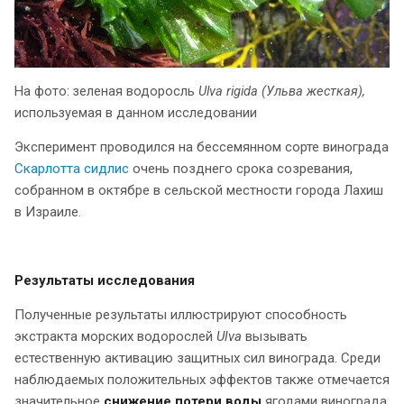
На фото: зеленая водоросль
Ulva
rigida (Ульва жесткая),
используемая в данном исследовании
Эксперимент проводился на бессемянном сорте винограда
Скарлотта сидлис
очень позднего срока созревания,
собранном в октябре в сельской местности города Лахиш
в Израиле.
Результаты исследования
Полученные результаты иллюстрируют способность
экстракта морских водорослей
Ulva
вызывать
естественную активацию защитных сил винограда. Среди
наблюдаемых положительных эффектов также отмечается
значительное
снижение потери воды
ягодами винограда